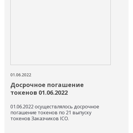
01.06.2022
01.06
Досрочное погашение
Вы
токенов 01.06.2022
За
«К
01.06.2022 осуществлялось досрочное
погашение токенов по 21 выпуску
На 
токенов Заказчиков ICO.
токе
«Ко