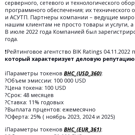
серверного, сетевого и технологического обо
программного обеспечения; их технического 
и АСУТП. Партнеры компании – ведущие миро
нашим клиентам не просто товары и услуги, 
В июле 2022 года Компанией был зарегистрир
года.
❗️
Рейтинговое агентство BIK Ratings 04.11.2
который характеризует деловую репутацию 
ℹ️Параметры токенов
BHC
_(USD
_360)
:
?Объем эмиссии: 100 000 USD
?Цена токена: 100 USD
?Срок: 48 месяцев
?Ставка: 11% годовых
?Выплата прцентов: ежемесячно
?Оферта: 25% ( ноябрь 2023, 2024 и 2025)
ℹ️Параметры токенов
BHC
_(
EUR
_361)
: