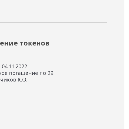
04.11
ение токенов
Ин
«Ф
 04.11.2022
Инф
ное погашение по 29
пун
чиков ICO.
РА
(ТО
№ 3
«Фи
уве
ток
реш
Нов