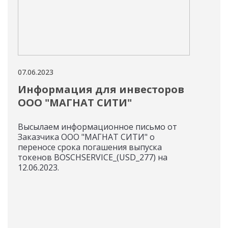
07.06.2023
05.06
Информация для инвесторов
Ин
ООО "МАГНАТ СИТИ"
«Б
Высылаем информационное письмо от
Инф
Заказчика ООО "МАГНАТ СИТИ" о
«Бле
переносе срока погашения выпуска
пун
токенов BOSCHSERVICE_(USD_277) на
РАЗ
12.06.2023.
(ТОК
ICO 
соо
СОЗ
ЗНА
(вып