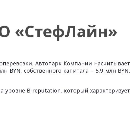
ОО «СтефЛайн»
зоперевозки. Автопарк Компании насчитывает
лн BYN, собственного капитала – 5,9 млн BYN,
 уровне B reputation, который характеризует