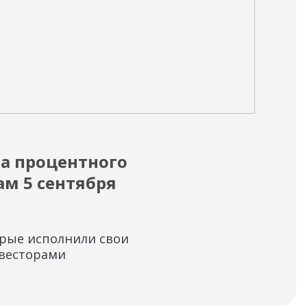
04.09
а процентного
На
ам 5 сентября
пр
Лич
фун
орые исполнили свои
нвесторами