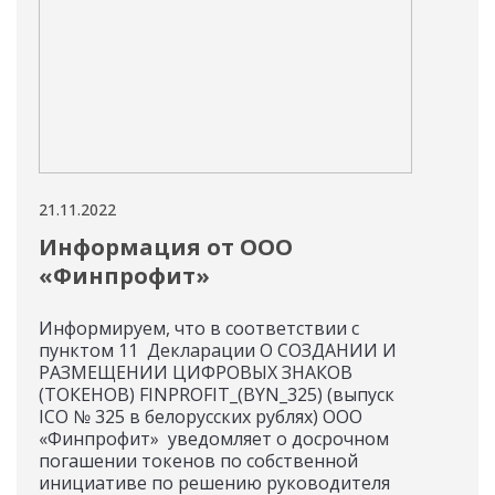
21.11.2022
18.11
Информация от ООО
Ин
«Финпрофит»
Ал
Информируем, что в соответствии с
Рейт
пунктом 11 Декларации О СОЗДАНИИ И
при
РАЗМЕЩЕНИИ ЦИФРОВЫХ ЗНАКОВ
Зака
(ТОКЕНОВ) FINPROFIT_(BYN_325) (выпуск
уров
ICO № 325 в белорусских рублях) ООО
хар
«Финпрофит» уведомляет о досрочном
высо
погашении токенов по собственной
инициативе по решению руководителя