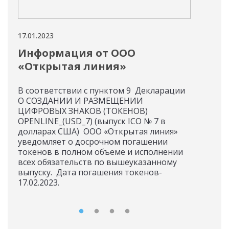
17.01.2023
16.01
Информация от ООО
Ин
«Открытая линия»
ОО
В соответствии с пунктом 9 Декларации
Увед
О СОЗДАНИИ И РАЗМЕЩЕНИИ
«Су
ЦИФРОВЫХ ЗНАКОВ (ТОКЕНОВ)
по 
OPENLINE_(USD_7) (выпуск ICO № 7 в
ток
долларах США) ООО «Открытая линия»
и S
уведомляет о досрочном погашении
сост
токенов в полном объеме и исполнении
14.0
всех обязательств по вышеуказанному
выпуску. Дата погашения токенов-
17.02.2023.