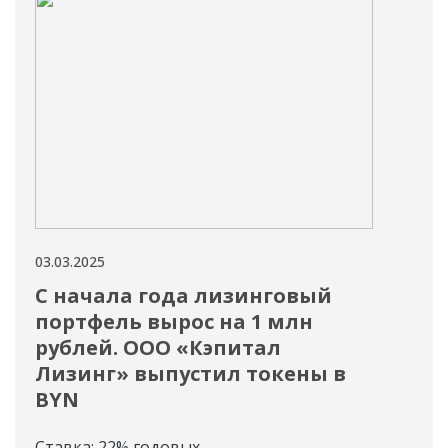
03.03.2025
27.02
С начала года лизинговый
Дл
портфель вырос на 1 млн
ОО
рублей. ООО «Кэпитал
Пол
Лизинг» выпустил токены в
SIL_
BYN
Ставка: 22% годовых