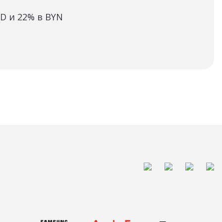
Ста
SD и 22% в BYN