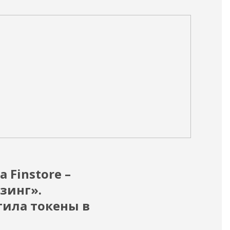
05.02
 Finstore –
С 
зинг».
ОО
ила токены в
но