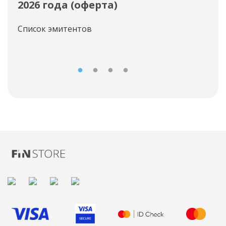
2026 года (оферта)
инв
Список эмитентов
Спи
сво