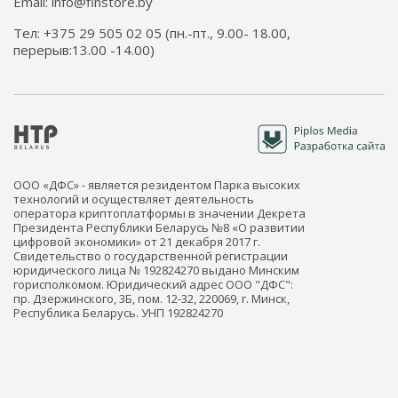
Email: info@finstore.by
Тел: +375 29 505 02 05 (пн.-пт., 9.00- 18.00,
перерыв:13.00 -14.00)
ООО «ДФС» - является резидентом Парка высоких
технологий и осуществляет деятельность
оператора криптоплатформы в значении Декрета
Президента Республики Беларусь №8 «О развитии
цифровой экономики» от 21 декабря 2017 г.
Свидетельство о государственной регистрации
юридического лица № 192824270 выдано Минским
горисполкомом. Юридический адрес ООО "ДФС":
пр. Дзержинского, 3Б, пом. 12-32, 220069, г. Минск,
Республика Беларусь. УНП 192824270