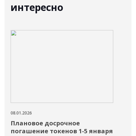
интересно
08.01.2026
08.01
Плановое досрочное
Пл
погашение токенов 1-5 января
пр