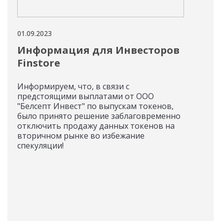
01.09.2023
01.09
Информация для Инвесторов
Ин
Finstore
Ин
Информируем, что, в связи с
❗️По
предстоящими выплатами от ООО
пуб
"Белсепт Инвест" по выпускам токенов,
ком
было принято решение заблаговременно
воз
отключить продажу данных токенов на
токе
вторичном рынке во избежание
спекуляции!