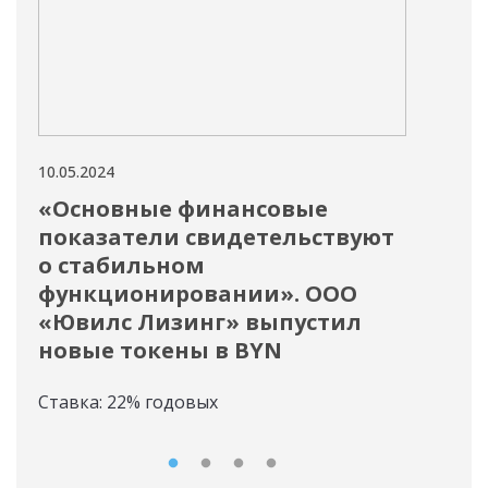
10.05.2024
10.05
«Основные финансовые
Пл
показатели свидетельствуют
пр
о стабильном
ин
функционировании». ООО
Спи
«Ювилс Лизинг» выпустил
обя
новые токены в BYN
Ставка: 22% годовых