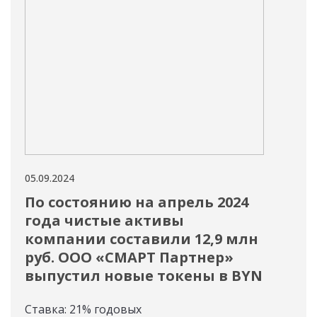
05.09.2024
04.09
По состоянию на апрель 2024
С 
года чистые активы
ОО
компании составили 12,9 млн
но
руб. ООО «СМАРТ Партнер»
Став
выпустил новые токены в BYN
Ставка: 21% годовых