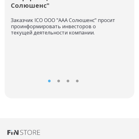
Солюшенс"
ОО
Заказчик ICO ООО "ААА Солюшенс" просит
31.0
проинформировать инвесторов о
гос
текущей деятельности компании.
лиц
пре
том
отв
1916
лик