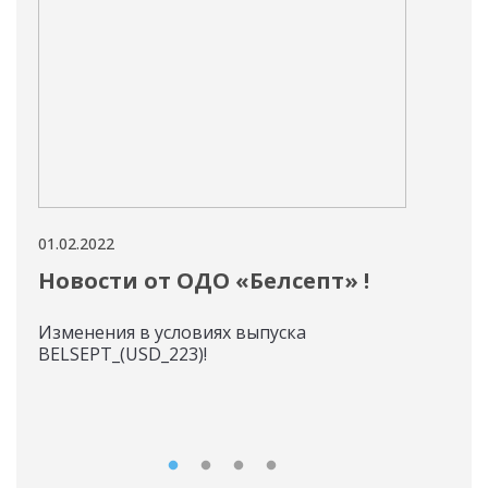
01.02.2022
01.02
Новости от ОДО «Белсепт» !
До
ток
Изменения в условиях выпуска
BELSEPT_(USD_223)!
01.0
пог
Зака