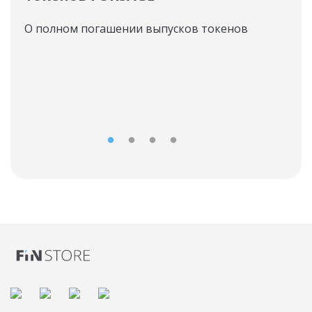
по
О полном погашении выпусков токенов
«Б
«А
но
Став