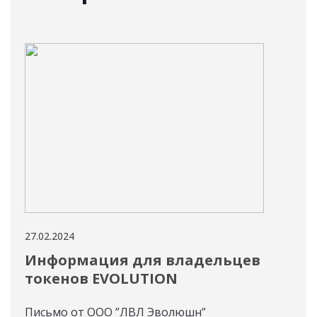
27.02.2024
21.02
Информация для владельцев
Се
токенов EVOLUTION
эм
Ал
Письмо от ООО ”ЛВЛ Эволюшн”
ка