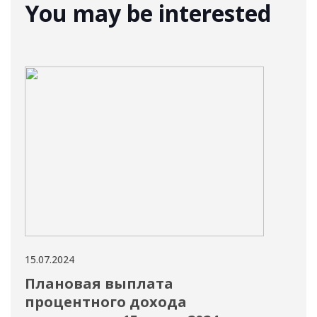
You may be interested
15.07.2024
15.07
Плановая выплата
Дл
процентного дохода
"А