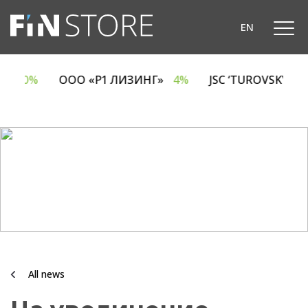
EN
A
6.70%
ООО «Р1 ЛИЗИНГ»
4%
JSC ‘TUROVSKY D
All news