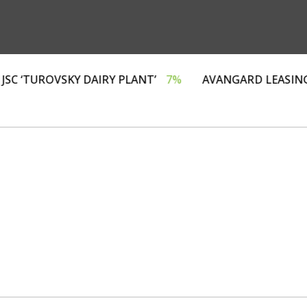
Г»
4%
JSC ‘TUROVSKY DAIRY PLANT’
7%
AVANGARD