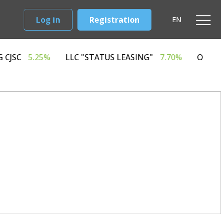
Log in
Registration
EN
 LEASING CJSC
5.25%
LLC "STATUS LEASING"
7.70%