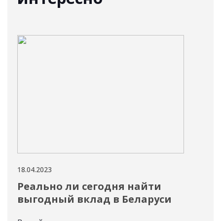
18.04.2023
11.04
Реально ли сегодня найти
Ин
выгодный вклад в Беларуси
со
сб