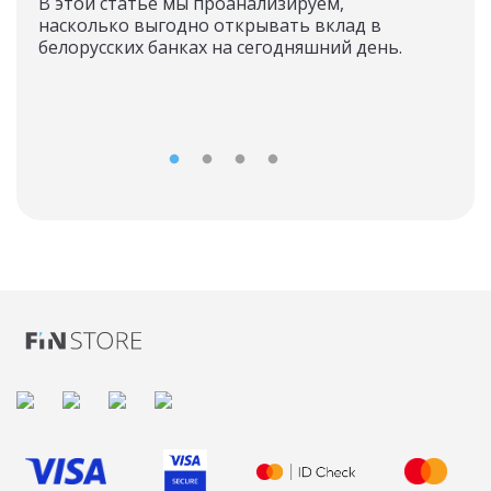
В этой статье мы проанализируем,
насколько выгодно открывать вклад в
Инв
белорусских банках на сегодняшний день.
бол
зара
про