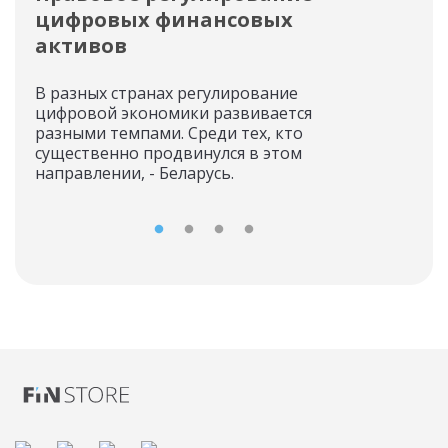
цифровых финансовых
фи
активов
Сей
эми
В разных странах регулирование
фин
цифровой экономики развивается
выпу
разными темпами. Среди тех, кто
орг
существенно продвинулся в этом
направлении, - Беларусь.