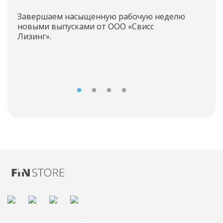
Завершаем насыщенную рабочую неделю
На 
новыми выпусками от ООО «Свисс
токе
Лизинг».
«Су