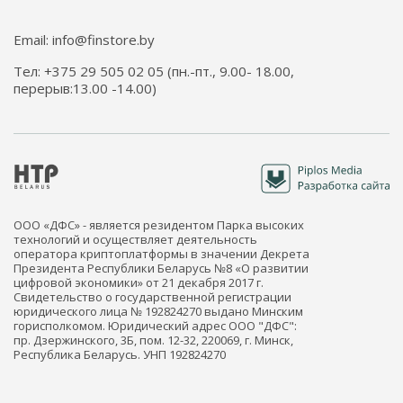
Email: info@finstore.by
Тел: +375 29 505 02 05 (пн.-пт., 9.00- 18.00,
перерыв:13.00 -14.00)
ООО «ДФС» - является резидентом Парка высоких
технологий и осуществляет деятельность
оператора криптоплатформы в значении Декрета
Президента Республики Беларусь №8 «О развитии
цифровой экономики» от 21 декабря 2017 г.
Свидетельство о государственной регистрации
юридического лица № 192824270 выдано Минским
горисполкомом. Юридический адрес ООО "ДФС":
пр. Дзержинского, 3Б, пом. 12-32, 220069, г. Минск,
Республика Беларусь. УНП 192824270