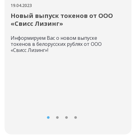
19.04.2023
18.04
Новый выпуск токенов от ООО
Ин
«Свисс Лизинг»
вы
LU
Информируем Вас о новом выпуске
токенов в белорусских рублях от ООО
ℹ️ И
«Свисс Лизинг»!
«Фа
соо
СОЗ
ЗНА
(вып
уве
ток
все
выпу