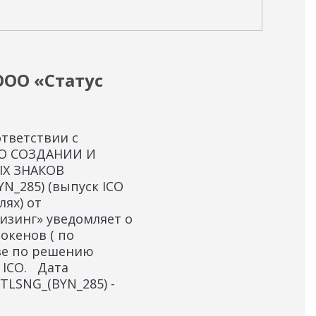
12.12
ОО «Статус
Ин
Инф
пун
тветствии с
РА
 О СОЗДАНИИ И
(ТО
Х ЗНАКОВ
дол
N_285) (выпуск ICO
уве
лях) от
ток
лизинг» уведомляет о
реш
окенов ( по
пога
ве по решению
13.0
 ICO. Дата
TLSNG_(BYN_285) -