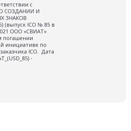
тветствии с
 О СОЗДАНИИ И
На 
Х ЗНАКОВ
вып
) (выпуск ICO № 85 в
ООО
.2021 ООО «СВИАТ»
м погашении
ой инициативе по
заказчика ICO. Дата
D_85)​​​​​​​ -