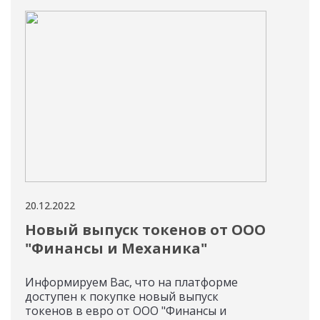
20.12.2022
19.12
Новый выпуск токенов от ООО
Ин
"Финансы и Механика"
Ре
Информируем Вас, что на платформе
Инф
доступен к покупке новый выпуск
«Лиз
токенов в евро от ООО "Финансы и
исп