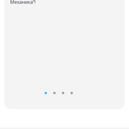
Механика"!
дос
LIR_