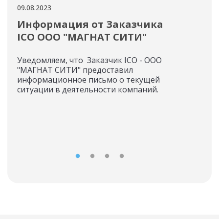
09.08.2023
04.08
Информация от Заказчика
Но
ICO ООО "МАГНАТ СИТИ"
ОО
Ли
Уведомляем, что Заказчик ICO - ООО
"МАГНАТ СИТИ" предоставил
Рад
информационное письмо о текущей
пок
ситуации в деятельности компаний.
и д
«Вн
Ком