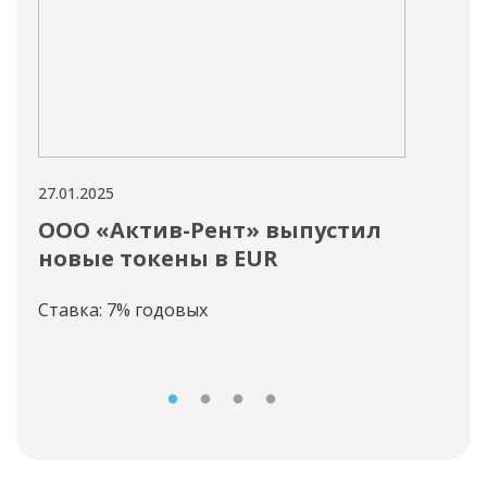
27.01.2025
27.01
ООО «Актив-Рент» выпустил
Дл
новые токены в EUR
ООО
Ставка: 7% годовых
Пис