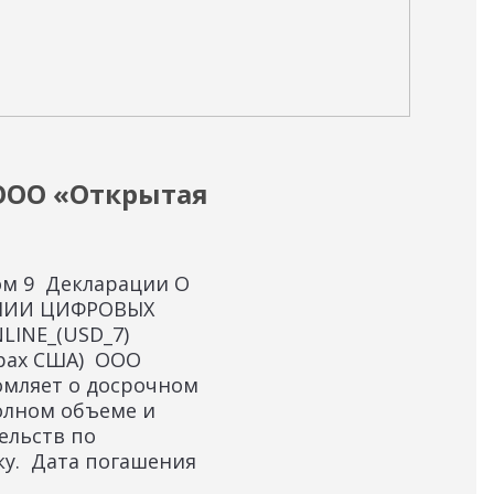
16.01
ООО «Открытая
Ин
ОО
ом 9 Декларации О
Уве
НИИ ЦИФРОВЫХ
«Су
LINE_(USD_7)
пол
арах США) ООО
SUO
омляет о досрочном
дол
олном объеме и
с 10
ельств по
у. Дата погашения