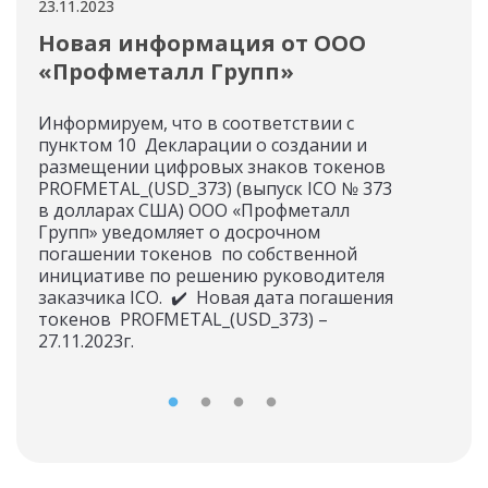
23.11.2023
22.11
Новая информация от ООО
Ин
«Профметалл Групп»
«Г
Информируем, что в соответствии с
О д
пунктом 10 Декларации о создании и
размещении цифровых знаков токенов
PROFMETAL_(USD_373) (выпуск ICO № 373
в долларах США) ООО «Профметалл
Групп» уведомляет о досрочном
погашении токенов по собственной
инициативе по решению руководителя
заказчика ICO. ✔️ Новая дата погашения
токенов PROFMETAL_(USD_373) –
27.11.2023г.