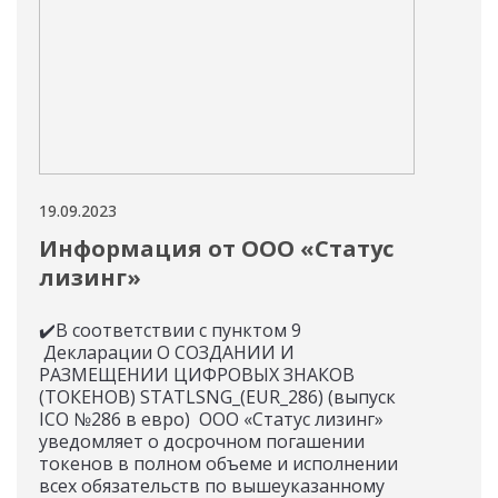
19.09.2023
15.09
Информация от ООО «Статус
Ин
лизинг»
Инф
пун
✔️В соответствии с пунктом 9
РАЗ
Декларации О СОЗДАНИИ И
(ТОК
РАЗМЕЩЕНИИ ЦИФРОВЫХ ЗНАКОВ
187
(ТОКЕНОВ) STATLSNG_(EUR_286) (выпуск
уве
ICO №286 в евро) ООО «Статус лизинг»
вып
уведомляет о досрочном погашении
токе
токенов в полном объеме и исполнении
всех обязательств по вышеуказанному