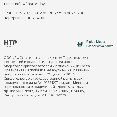
Email: info@finstore.by
Тел: +375 29 505 02 05 (пн.-пт., 9.00- 18.00,
перерыв:13.00 -14.00)
ООО «ДФС» - является резидентом Парка высоких
технологий и осуществляет деятельность
оператора криптоплатформы в значении Декрета
Президента Республики Беларусь №8 «О развитии
цифровой экономики» от 21 декабря 2017 г.
Свидетельство о государственной регистрации
юридического лица № 192824270 выдано Минским
горисполкомом. Юридический адрес ООО "ДФС":
пр. Дзержинского, 3Б, пом. 12-32, 220069, г. Минск,
Республика Беларусь. УНП 192824270