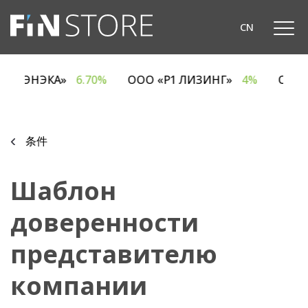
CN
ДО «ЭНЭКА»
6.70%
ООО «Р1 ЛИЗИНГ»
4%
ОАО
条件
Шаблон
доверенности
представителю
компании