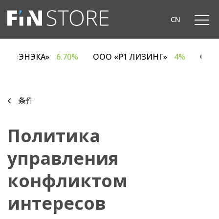
CN
ОДО «ЭНЭКА»
6.70%
ООО «Р1 ЛИЗИНГ»
4%
О
条件
Политика
управления
конфликтом
интересов