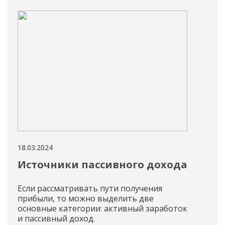
18.03.2024
11.03
Источники пассивного дохода
Па
ин
Если рассматривать пути получения
прибыли, то можно выделить две
Выб
основные категории: активный заработок
инве
и пассивный доход.
нео