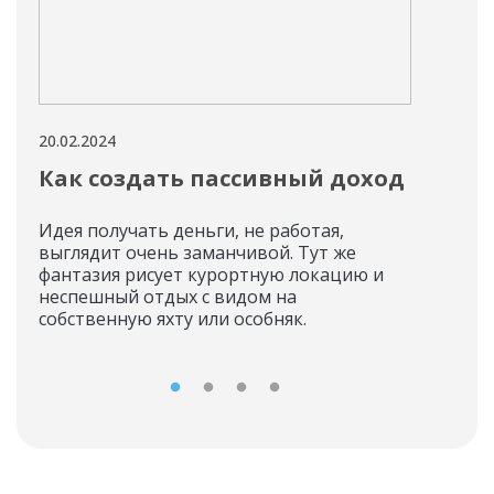
20.02.2024
12.02
Как создать пассивный доход
Па
но
Идея получать деньги, не работая,
выглядит очень заманчивой. Тут же
Нач
фантазия рисует курортную локацию и
воз
неспешный отдых с видом на
дохо
собственную яхту или особняк.
рано