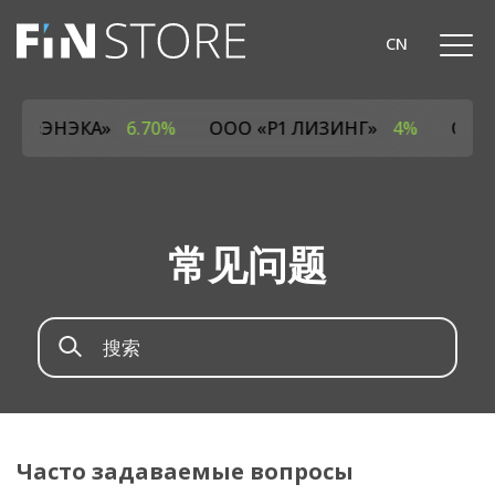
CN
ОДО «ЭНЭКА»
6.70%
ООО «Р1 ЛИЗИНГ»
4%
ОАО
常见问题
Часто задаваемые вопросы