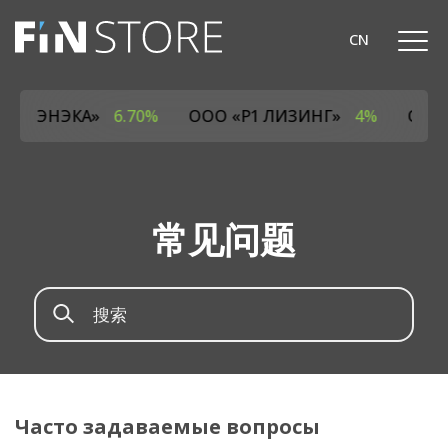
CN
ОДО «ЭНЭКА»
6.70%
ООО «Р1 ЛИЗИНГ»
4%
ОАО
常见问题
Часто задаваемые вопросы