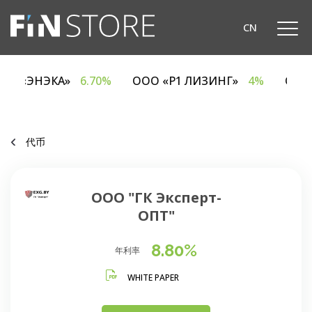
CN
ОДО «ЭНЭКА»
6.70%
ООО «Р1 ЛИЗИНГ»
4%
ОА
代币
ООО "ГК Эксперт-
ОПТ"
8.80%
年利率
WHITE PAPER