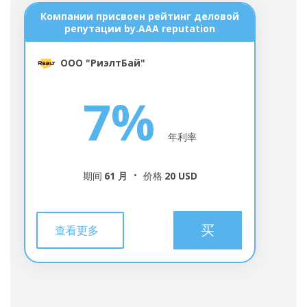
Компании присвоен рейтинг деловой
Д
репутации by.ААА reputation
ООО "РиэлтБай"
7%
年利率
期间
61 月
价格
20 USD
买
查看更多